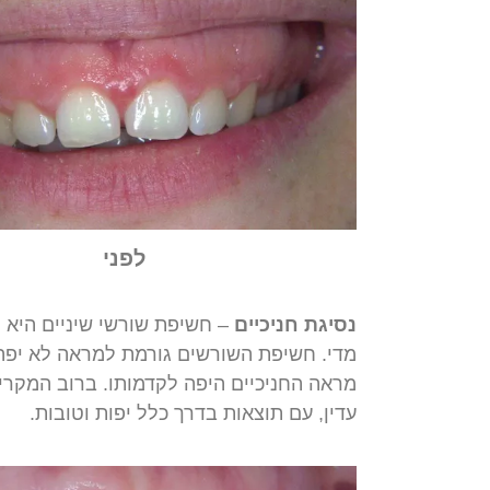
לפני
נסיגת
חניכיים
–
חשיפת
שורשי
שיניים
היא
ת
מדי
.
חשיפת
השורשים
גורמת
למראה
לא
יפה
מראה
החניכיים
היפה
לקדמותו
.
ברוב
המקרי
עדין
,
עם
תוצאות
בדרך
כלל
יפות
וטובות
.