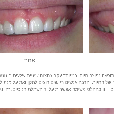
אחרי
ופעה
נפוצה
היום
,
במיוחד
עקב
צחצוח
שיניים
שלעיתים
נוטה
של
החיוך
,
והרבה
אנשים
רגישים
רוצים
לתקן
זאת
על
מנת
ל
ם
–
זו
בהחלט
משימה
אפשרית
על
יד
השתלת
חניכיים
.
זהו
ני