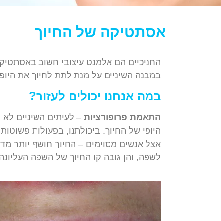
אסתטיקה של החיוך
החניכיים
הם
אלמנט
עיצובי
חשוב
באסתטיק
במבנה
השיניים
על
מנת
לתת
לחיוך
את
היופי
במה
אנחנו
יכולים
לעזור
?
התאמת
פרופורציות
–
לעיתים
השיניים
לא
נ
היופי
של
החיוך
.
ביכולתנו
,
בפעולות
פשוטות
אצל
אנשים
מסוימים
–
החיוך
חושף
יותר
מדי
לשפה
,
והן
גובה
קו
החיוך
של
השפה
העליונה