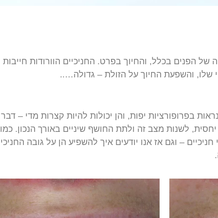
ה
של
הפנים
בכלל
,
והחיוך
בפרט
.
החניכיים
הוורודות
חייבות
ל
שלו
,
והשפעת
החיוך
על
הזולת
–
גדולה
…..
ראות
בפרופורציות
יפות
,
והן
יכולות
להיות
קצרות
מדי
–
דבר
יחסית
,
לשנות
מצב
זה
ולתת
החושף
שיניים
באורך
הנכון
.
כמו
חניכיים
–
וגם
אז
אנו
יודעים
איך
להשפיע
הן
על
גובה
החניכיי
.