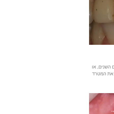
השנים
,
או
את
המטרד