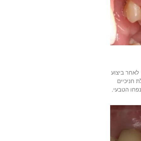
לאחר
ביצוע
ת
חניכיים
פחו
הטבעי
.