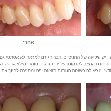
אחרי
ן
,
יש
שקיעה
של
החניכיים
,
דבר
הגורם
למראה
לא
אסתטי
גם
והחזרת
המצב
לקדמותו
על
ידי
הזרקות
חומרי
מילוי
או
השתל
דש
.
זו
פעולה
פשוטה
הנותנת
תוצאה
יפה
ומחזירה
לחיוך
את
נ