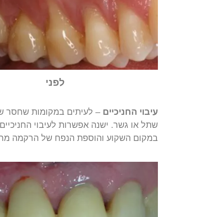
לפני
עיבוי
החניכיים
–
לעיתים
במקומות
שחסר
ש
שתל
או
גשר
.
ישנה
אפשרות
לעיבוי
החניכיים
במקום
השקוע
והוספת
הנפח
של
הרקמה
מח