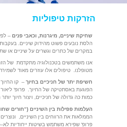
הזרקות טיפוליות
שחיקת
שיניים
,
מיגרנות
,
וכאבי
פנים
–
לפע
הלסת
נובעים
פשוט
מהידוק
שיניים
.
בעקבות
במקרים
של
כתרים
וגשרים
על
שיניים
או
שתל
אנו
משתמשים
בטכנולוגיה
מתקדמת
של
הזר
מטופלנו
.
טיפולים
אלו
עוזרים
מאוד
לשמירה
חשיפת
יתר
של
חניכיים
בחיוך
–
קו
החיוך
הפוגעת
באסתטיקה
של
החיוך
.
פרופ
'
ליאור
כמות
כה
גדולה
של
חניכיים
,
ויצור
חיוך
יותר
נ
העלמות
פפילות
בין
השיניים
("
חורים
שחור
הממלאות
את
הרווחים
בין
השיניים
,
ונוצרים
"
פרופ
'
שפירא
משתמש
בשיטות
ייחודיות
לא
–
כ