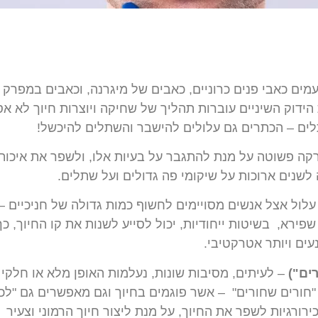
מים
כאבי
פנים
כרוניים
,
כאבים
של
מיגרנה
,
וכאבים
במפרק
הידוק
השיניים
עוברות
תהליך
של
שחיקה
ויוצרות
חיוך
לא
אס
ים
–
הכתרים
גם
עלולים
להישבר
והשתלים
להיכשל
!
קה
פשוטה
על
מנת
להתגבר
על
בעיות
אלו
,
ולשפר
את
איכות
לשנים
ארוכות
על
שיקומי
פה
גדולים
ועל
שתלים
.
עלול
אצל
אנשים
מסויימים
לחשוף
כמות
גדולה
של
חניכיים
–
שפירא
,
בשיטות
ייחודיות
,
יכול
לסייע
לשנות
את
קו
החיוך
,
כך
עים
ויותר
אטרקטיבי
.
ים
")
–
לעיתים
,
מסיבות
שונות
,
נעלמות
האופן
מלא
או
חלקי
חורים
שחורים
"
–
אשר
פוגמים
בחיוך
וגם
מאפשרים
גם
"
לכ
ירורגיות
לשפר
את
החיוך
,
על
מנת
ליצור
חיוך
הרמוני
וצעיר