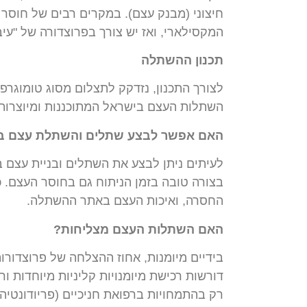
חיצוני
(
מבנק
עצם
).
במקרים
רבים
של
חוסר
המקסילארי
,
ואז
יש
צורך
בפרוצדורה
של
"
עיב
תכנון
ההשתלה
לצורך
התכנון
,
נזדקק
לתצלום
מסוג
טומוגרפי
השתלות העצם בישראל המתוכננות ומיוצרות
האם
אפשר
לבצע
שתלים
והשתלת
עצם
ב
לעיתים
ניתן
לבצע
את
השתלים
ובניית
עצם
ב
בצורה
טובה
בזמן
הניתוח
גם
בחוסר
העצם
.
כ
החסרה
,
ואיכות
העצם
באתר
ההשתלה
.
האם
השתלות
העצם
מצליחות
?
בידיים
מיומנות
,
אחוז
ההצלחה
של
פרוצדורו
דורשות
רכישת
מיומנויות
קליניות
מיוחדות
ור
רק
בהתמחויות
ברפואת
חניכיים
(
פריודונטיה