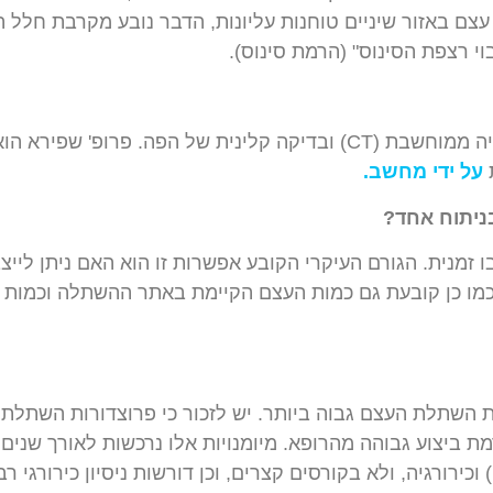
עצם
באזור
שיניים
טוחנות
עליונות
,
הדבר
נובע
מקרבת
חלל
ה
וי
רצפת
הסינוס
" (
הרמת
סינוס
).
ה
ממוחשבת
(
CT
)
ובדיקה
קלינית
של
הפה
. פרופ' שפירא הו
על ידי מחשב.
ניתוח
אחד
?
ו
זמנית
.
הגורם
העיקרי
הקובע
אפשרות
זו
הוא
האם
ניתן
לייצ
מו
כן
קובעת
גם
כמות
העצם
הקיימת
באתר
ההשתלה
וכמות
ת
השתלת
העצם
גבוה
ביותר
.
יש
לזכור
כי
פרוצדורות
השתלת
מת
ביצוע
גבוהה
מהרופא
.
מיומנויות
אלו
נרכשות
לאורך
שנים
)
וכירורגיה
,
ולא
בקורסים
קצרים
,
וכן
דורשות
ניסיון
כירורגי
רב