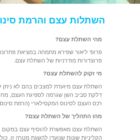
השתלות עצם והרמת סינו
מהי
השתלת
עצם
?
פרופ
'
ליאור
שפירא
מתמחה
במציאת
פתרונו
פרוצדורות
מודרניות
של
השתלת
עצם
.
מי
זקוק
להשתלת
עצם
?
השתלת
עצם
מיועדת
למצבים
בהם
לא
ניתן
ל
דלקת
סביב
השן
שגרמה
לספיגת
העצם
,
מחל
רכס
העצם
לסינוס
המקסילארי
(
הרמת
סינוס
מהו
התהליך
של
השתלת
עצם
?
השתלת
עצם
מאפשרת
להוסיף
עצם
במקום
ב
הקליניות
שונות
שנועדו
להשגת
מטרה
זו
,
כול