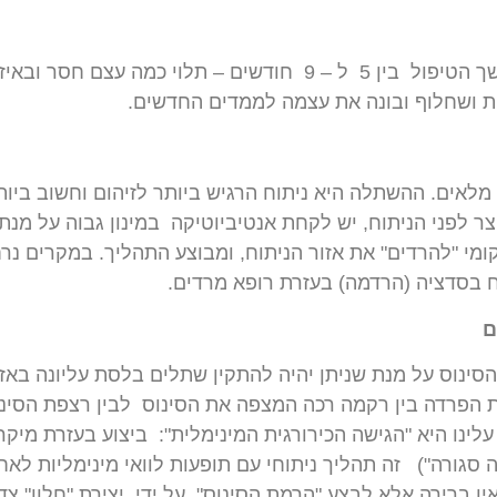
ך
הטיפול
בין
5
ל
– 9
חודשים
–
תלוי
כמה
עצם
חסר
ובאיז
ת
ושחלוף
ובונה
את
עצמה
לממדים
החדשים
.
מלאים
.
ההשתלה
היא
ניתוח
הרגיש
ביותר
לזיהום
וחשוב
ביות
צר
לפני
הניתוח
,
יש
לקחת
אנטיביוטיקה
במינון
גבוה
על
מנת
ומי
"
להרדים
"
את
אזור
הניתוח
,
ומבוצע
התהליך
.
במקרים
נר
ח
בסדציה
(
הרדמה
)
בעזרת
רופא
מרדים
.
ם
הסינוס
על
מנת
שניתן
יהיה
להתקין
שתלים
בלסת
עליונה
באזו
הפרדה
בין
רקמה
רכה
המצפה
את
הסינוס
לבין
רצפת
הסינ
עלינו
היא
"
הגישה
הכירורגית
המינימלית
":
ביצוע
בעזרת
מיקר
סגורה
")
זה
תהליך
ניתוחי
עם
תופעות
לוואי
מינימליות
לאח
ין
ברירה
אלא
לבצע
"
הרמת
הסינוס
"
על
ידי
יצירת
"
חלון
"
צד