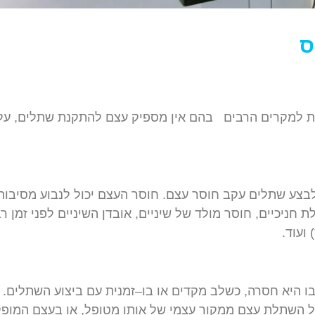
ס
ת
למקרים
הרבים
בהם
אין
מספיק
עצם
להתקנת
שתלים
,
על
בצע
שתלים
עקב
חוסר
עצם
.
חוסר
העצם
יכול
לנבוע
מסיבות
ת
חניכיים
,
חוסר
מולד
של
שיניים
,
אובדן
השיניים
לפני
זמן
רב
)
ועוד
.
ו
היא
חסרה
,
כשלב
מקדים
או
בו
–
זמנית
עם
ביצוע
השתלים
.
ל
השתלת
עצם
ממקור
עצמי
של
אותו
מטופל
,
או
בעצם
המופ