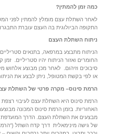
כמה
זמן
להמתין
?
לאחר
השתלת
עצם
מומלץ
להמתין
לפני
המש
התקופה
הביולוגית
בה
העצם
עוברת
התבגרו
ניתוח
השתלת
העצם
הניתוח
מתבצע
במרפאה
,
בתנאים
סטריליים
החומרים
ואזור
הניתוח
יהיו
סטריליים
.
זמן
ק
סיבוכים
וזיהום
.
לאחר
מכן
מבוצע
אלחוש
מק
או
לפי
בקשת
המטופל
,
ניתן
לבצע
את
הניתו
הרמת
סינוס
–
מקרה
פרטי
של
השתלת
עצ
הרמת
סינוס
היא
השתלת
עצם
לעיבוי
רצפת
האחוריות
.
בזמן
הרמת
סינוס
המכונה
מבוצעת
מבצעים
את
השתלת
העצם
.
הדרך
המועדפת
של
גישה
מינימאלית
דרך
קדח
השתל
("
הרמה
ובכך
יתרונו
.
במקרים
יותר
נרחבים
וקשים
–
א