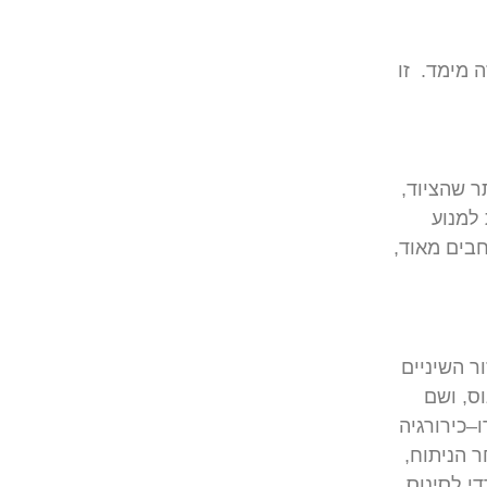
ה
מימד
.
זו
ר
שהציוד
,
למנוע
חבים
מאוד
,
ר
השיניים
וס
,
ושם
ו
–
כירורגיה
ר
הניתוח
,
די
לסינוס
.