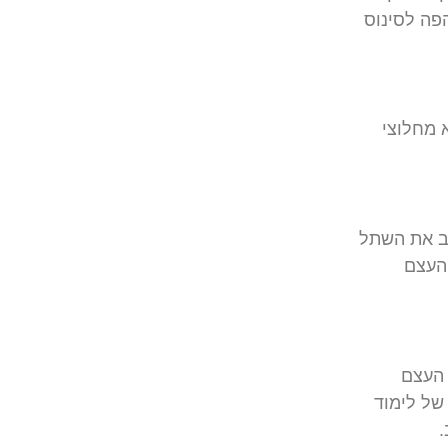
פה
לסינוס
א מחלוצי
ב
את
השתל
העצם
העצם
של
לימוד
.